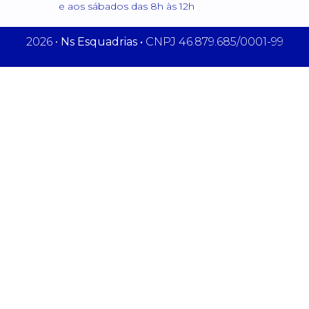
e aos sábados das 8h às 12h
2026 •
Ns Esquadrias •
CNPJ 46.879.685/0001-99