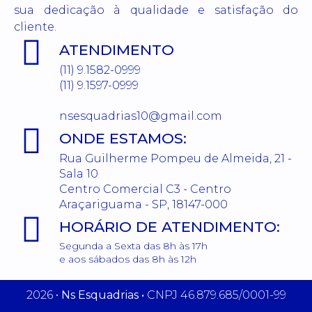
sua dedicação à qualidade e satisfação do
cliente.
ATENDIMENTO
(11) 9.1582-0999
(11) 9.1597-0999
nsesquadrias10@gmail.com
ONDE ESTAMOS:
Rua Guilherme Pompeu de Almeida, 21 -
Sala 10
Centro Comercial C3 - Centro
Araçariguama - SP, 18147-000
HORÁRIO DE ATENDIMENTO:
Segunda a Sexta das 8h às 17h
e aos sábados das 8h às 12h
2026 •
Ns Esquadrias •
CNPJ 46.879.685/0001-99