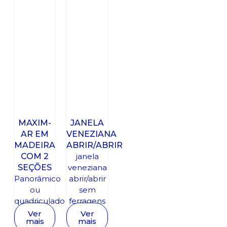
MAXIM-
JANELA
AR EM
VENEZIANA
MADEIRA
ABRIR/ABRIR
COM 2
janela
SEÇÕES
veneziana
Panorâmico
abrir/abrir
ou
sem
quadriculado
ferragens
Ver
Ver
mais
mais