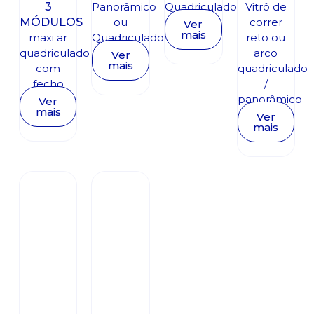
3
Panorâmico
Quadriculado
Vitrô de
MÓDULOS
ou
correr
Ver
mais
maxi ar
Quadriculado
reto ou
quadriculado
arco
Ver
mais
com
quadriculado
fecho
/
panorâmico
Ver
mais
Ver
mais