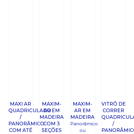
MAXI AR
MAXIM-
MAXIM-
VITRÔ DE
QUADRICULADO
AR EM
AR EM
CORRER
/
MADEIRA
MADEIRA
QUADRICUL
PANORÂMICO
COM 3
Panorâmico
/
COM ATÉ
SEÇÕES
ou
PANORÂMIC