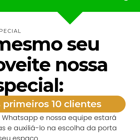
PECIAL
 mesmo seu
oveite nossa
special:
 primeiros 10 clientes
o Whatsapp e nossa equipe estará
s e auxiliá-lo na escolha da porta
 seu espaço.