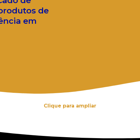
cado de
produtos de
rência em
Clique para ampliar