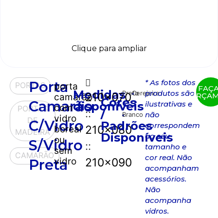
Clique para ampliar
* As fotos dos
Porta
PORTAS
porta
FAÇ
Medidas
produtos são
Preto
Cerejeira
210x070
ORÇA
camarão
Cores
Camarão
disponíveis
ilustrativas e
com
PORTAS
::
/
não
Branco
vidro
DE
C/vidro
Padrões
correspondem
210x080
boreal
MADEIRA
Disponíveis
ao seu
ou
S/vidro
::
tamanho e
sem
CAMARÃO
cor real. Não
vidro
210x090
Preta
acompanham
acessórios.
Não
acompanha
vidros.