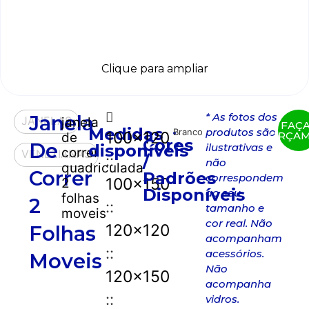
Clique para ampliar
* As fotos dos
Janela
JANELAS
janela
FAÇ
Medidas
produtos são
Branco
100x120
ORÇA
de
Cores
De
disponíveis
ilustrativas e
correr
VENEZIANAS
::
/
não
quadriculada
Correr
Padrões
correspondem
100x150
2
Disponíveis
ao seu
folhas
2
::
tamanho e
moveis
cor real. Não
120x120
Folhas
acompanham
::
acessórios.
Moveis
Não
120x150
acompanha
::
vidros.