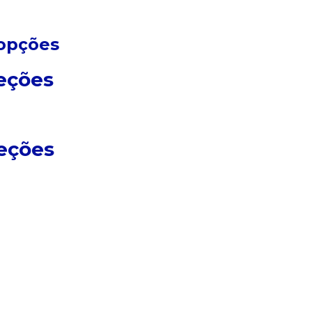
opções
eções
eções