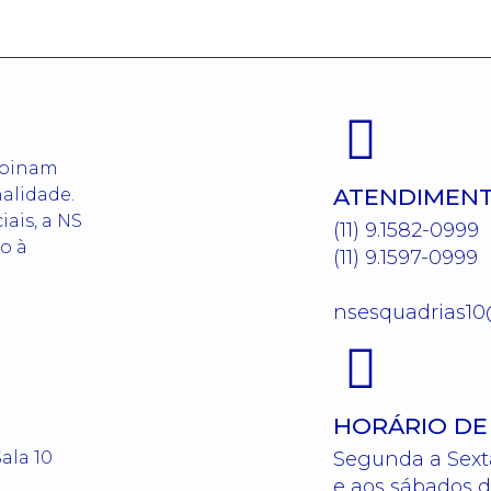
mbinam
ATENDIMEN
nalidade.
iais, a NS
(11) 9.1582-0999
o à
(11) 9.1597-0999
nsesquadrias1
HORÁRIO DE
ala 10
Segunda a Sext
e aos sábados d