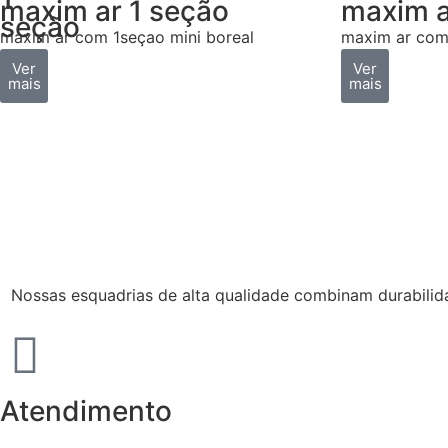
maxim ar 1 seção
maxim a
seção
maxim ar com 1seçao mini boreal
maxim ar com
Ver
Ver
mais
mais
Nossas esquadrias de alta qualidade combinam durabilidad
Atendimento