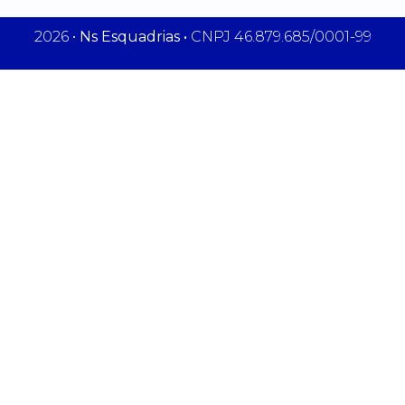
2026 •
Ns Esquadrias •
CNPJ 46.879.685/0001-99