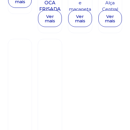
mais
OCA
e
Alça
FRISADA
maçaneta
Central
Ver
Ver
Ver
mais
mais
mais