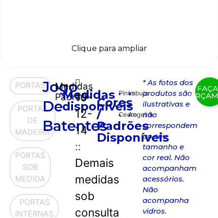
Clique para ampliar
* As fotos dos
Jogo
PORTAS
Medidas
FAÇA
Medidas
produtos são
Pinus
Imbuia
10-
ORÇA
Padrão
Cores
De
disponíveis
ilustrativas e
PORTAS
12-
/
não
Cedro
Angelim
DE
Batentes
Padrões
correspondem
14
MADEIRA
Disponíveis
ao seu
::
tamanho e
PORTAS
cor real. Não
Demais
SOB
acompanham
medidas
MEDIDA
acessórios.
Não
sob
acompanha
PORTAS
consulta
vidros.
INTERNAS