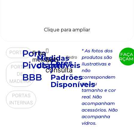
Clique para ampliar
* As fotos dos
Porta
PORTAS
Friso
FAÇA
Medidas
produtos são
Cedro
Sob
ORÇAM
metálico
Cores
Pivotante
disponíveis
ilustrativas e
PORTAS
consulta
/
não
DE
BBB
Padrões
correspondem
MADEIRA
Disponíveis
ao seu
tamanho e cor
PORTAS
real. Não
INTERNAS
acompanham
acessórios. Não
acompanha
vidros.